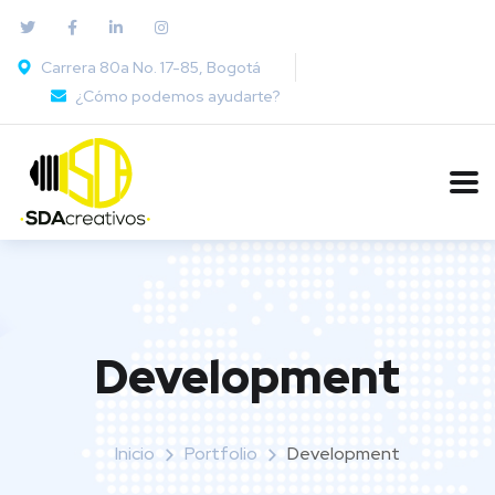
Carrera 80a No. 17-85, Bogotá
¿Cómo podemos ayudarte?
Development
Inicio
Portfolio
Development